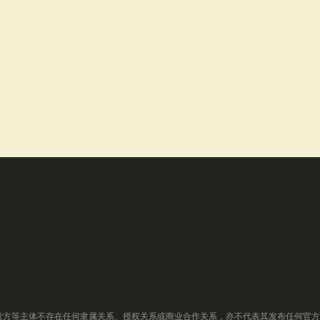
营方等主体不存在任何隶属关系、授权关系或商业合作关系，亦不代表其发布任何官方