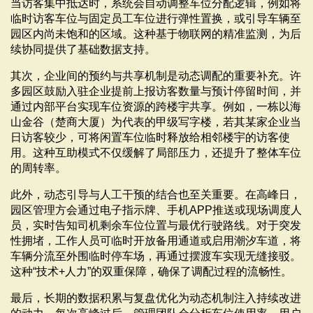
当访客集中抵达时，系统会自动调整车位分配逻辑，例如将
临时访客车位与固定员工车位进行弹性置换，或引导车辆至
园区内尚未饱和的区域。这种基于物联网的精准监测，为后
续协同提供了基础数据支持。
其次，企业间的预约与共享机制是动态调配的重要补充。许
多园区鼓励入驻企业提前上报访客数量与预计停留时间，并
通过内部平台实现车位资源的跨楼宇共享。例如，一栋以海
山金谷（楚商大厦）为代表的甲级写字楼，若其某家企业当
日访客较少，可将闲置车位临时释放给相邻楼宇的访客使
用。这种互助模式不仅缓解了局部压力，还提升了整体车位
的周转率。
此外，动态引导与人工干预的结合也至关重要。在高峰日，
园区管理方会通过电子指示牌、手机APP推送或现场调度人
员，实时告知司机剩余车位位置与最优行驶路线。对于突发
性拥堵，工作人员可临时开放备用通道或启用潮汐车道，将
车辆分流至外围临时停车场，再通过摆渡车实现无缝接驳。
这种“技术+人力”的双重保障，确保了调配过程的流畅性。
最后，长期的数据积累与复盘优化为动态机制注入持续改进