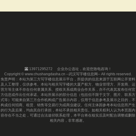
13971295272
企业办公选址，欢迎您致电咨询！
Copyright © www.chushangdasha.cn --武汉写字楼信息网-- All rights reserved.
免责声明：本站为第三方写字楼信息展示平台，所提供的信息来源于互联网公开资料
及人工整理，仅供参考。本站与相关写字楼的大厦产权方、物业管理方、开发商、运
营方等主体不存在任何隶属关系、授权关系或商业合作关系，亦不代表其发布任何官
方信息或作出任何承诺。本站所展示的部分信息（包括但不限于文字、图片、联系方
式等）可能来自第三方合作机构或广告展示内容，仅用于信息参考及展示之目的，不
构成任何招商、租赁、销售等交易行为或商业建议。任何主体因参考本站信息而产生
的行为及后果，均由其自行承担，本站不承担相关责任。如相关权利人认为本页面内
容存在不当之处，可通过合法途径联系处理，本平台将在核实后及时配合调整或删除
相关内容，非常感谢。